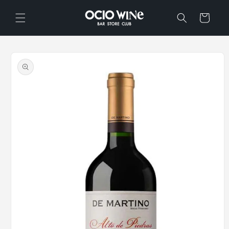
Ir
directamente
Carrito
al contenido
Ir
directamente
a la
información
del producto