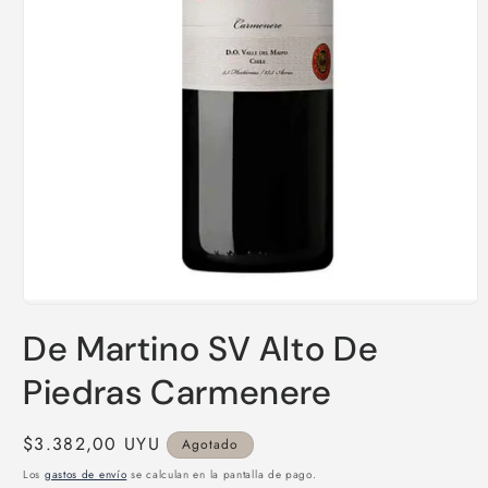
Abrir
elemento
De Martino SV Alto De
multimedia
1
en
Piedras Carmenere
una
ventana
modal
Precio
$3.382,00 UYU
Agotado
habitual
Los
gastos de envío
se calculan en la pantalla de pago.