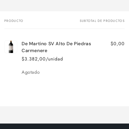
PRODUCTO
SUBTOTAL DE PRODUCTOS
Tu
carrito
$0,00
De Martino SV Alto De Piedras
Carmenere
$3.382,00/unidad
Cantidad
Agotado
Cargando...